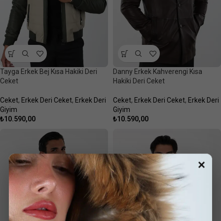
Tayga Erkek Bej Kısa Hakiki Deri
Danny Erkek Kahverengi Kısa
Ceket
Hakiki Deri Ceket
Ceket
,
Erkek Deri Ceket
,
Erkek Deri
Ceket
,
Erkek Deri Ceket
,
Erkek Deri
Giyim
Giyim
₺
10.590,00
₺
10.590,00
×