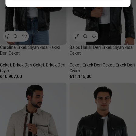
Carolina Erkek Siyah Kısa Hakiki
Balos Hakiki Deri Erkek Siyah Kısa
Deri Ceket
Ceket
Ceket
,
Erkek Deri Ceket
,
Erkek Deri
Ceket
,
Erkek Deri Ceket
,
Erkek Deri
Giyim
Giyim
₺
10.907,00
₺
11.115,00