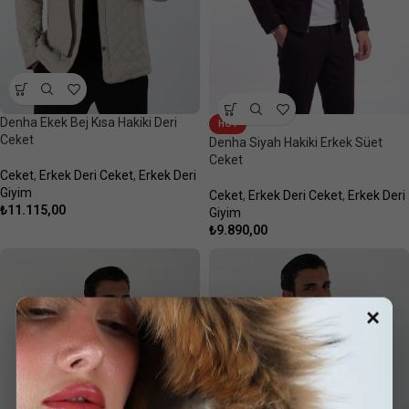
Denha Ekek Bej Kısa Hakiki Deri
HOT
Ceket
Denha Siyah Hakiki Erkek Süet
Ceket
Ceket
,
Erkek Deri Ceket
,
Erkek Deri
Giyim
Ceket
,
Erkek Deri Ceket
,
Erkek Deri
₺
11.115,00
Giyim
₺
9.890,00
×