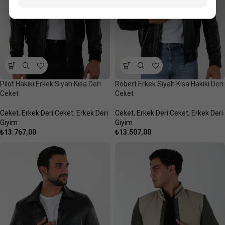
Pilot Hakiki Erkek Siyah Kısa Deri
Robert Erkek Siyah Kısa Hakiki Deri
Ceket
Ceket
Ceket
,
Erkek Deri Ceket
,
Erkek Deri
Ceket
,
Erkek Deri Ceket
,
Erkek Deri
Giyim
Giyim
₺
13.767,00
₺
13.507,00