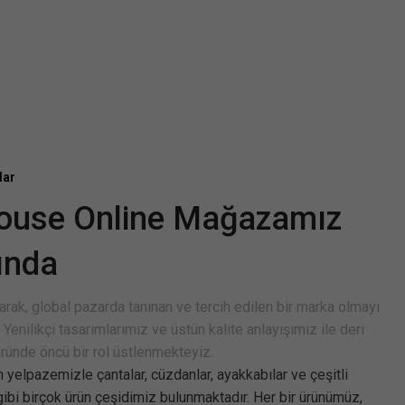
lar
house Online Mağazamız
ında
rak, global pazarda tanınan ve tercih edilen bir marka olmayı
 Yenilikçi tasarımlarımız ve üstün kalite anlayışımız ile deri
öründe öncü bir rol üstlenmekteyiz.
n yelpazemizle çantalar, cüzdanlar, ayakkabılar ve çeşitli
gibi birçok ürün çeşidimiz bulunmaktadır. Her bir ürünümüz,