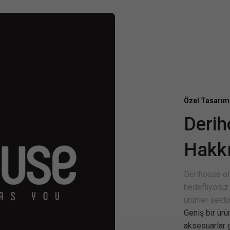
Özel Tasarım
Deri
Hakk
Derihouse ola
hedefliyoruz.
ürünler sekt
Geniş bir ürü
aksesuarlar 