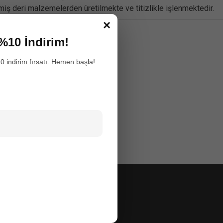
miş deri malzemelerden üretilmekte ve titizlikle işlenmektedir.
×
da Biz
%10 İndirim!
0 indirim fırsatı. Hemen başla!