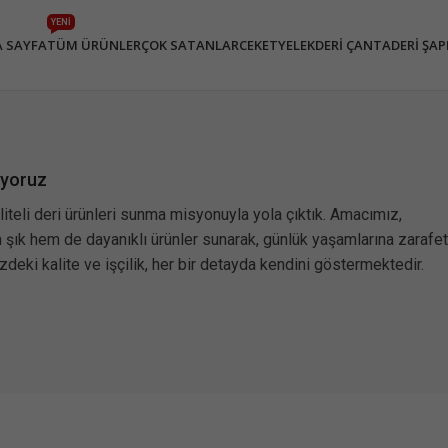
YENİ
 SAYFA
TÜM ÜRÜNLER
ÇOK SATANLAR
CEKET
YELEK
DERI ÇANTA
DERI ŞA
iyoruz
liteli deri ürünleri sunma misyonuyla yola çıktık. Amacımız,
şık hem de dayanıklı ürünler sunarak, günlük yaşamlarına zarafet
zdeki kalite ve işçilik, her bir detayda kendini göstermektedir.