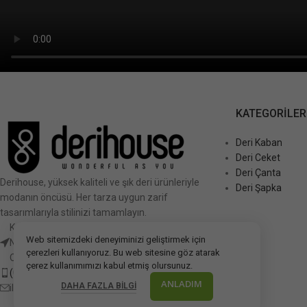
KATEGORILER
Deri Kaban
Deri Ceket
Deri Çanta
Derihouse, yüksek kaliteli ve şık deri ürünleriyle
Deri Şapka
modanın öncüsü. Her tarza uygun zarif
tasarımlarıyla stilinizi tamamlayın.
Kalkınma mahallesi Devlet Karayolu Caddesi
Web sitemizdeki deneyiminizi geliştirmek için
No:111 ForumAVM Kat: Zemin No:2, 61000
çerezleri kullanıyoruz. Bu web sitesine göz atarak
Ortahisar/Trabzon
çerez kullanımımızı kabul etmiş olursunuz.
(0462) 330 13 13
ANLADIM
DAHA FAZLA BILGI
iletisim@derihouse.com