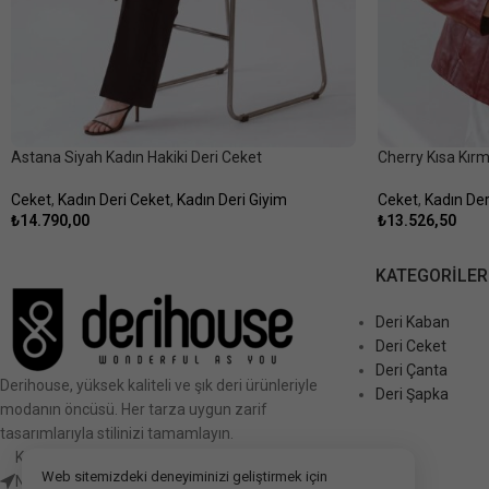
Astana Siyah Kadın Hakiki Deri Ceket
Cherry Kısa Kırm
Ceket
,
Kadın Deri Ceket
,
Kadın Deri Giyim
Ceket
,
Kadın Der
₺
14.790,00
₺
13.526,50
KATEGORILER
Deri Kaban
Deri Ceket
Deri Çanta
Derihouse, yüksek kaliteli ve şık deri ürünleriyle
Deri Şapka
modanın öncüsü. Her tarza uygun zarif
tasarımlarıyla stilinizi tamamlayın.
Kalkınma mahallesi Devlet Karayolu Caddesi
Web sitemizdeki deneyiminizi geliştirmek için
No:111 ForumAVM Kat: Zemin No:2, 61000