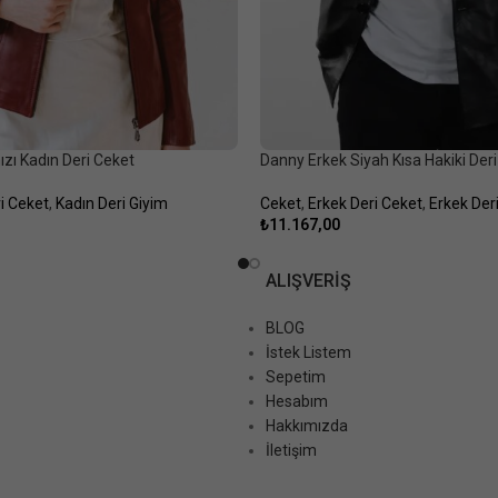
ızı Kadın Deri Ceket
Danny Erkek Siyah Kısa Hakiki Der
i Ceket
,
Kadın Deri Giyim
Ceket
,
Erkek Deri Ceket
,
Erkek Der
₺
11.167,00
ALIŞVERIŞ
BLOG
İstek Listem
Sepetim
Hesabım
Hakkımızda
İletişim