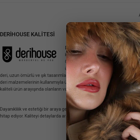
DERİHOUSE KALİTESİ
Derihouse
, hakiki deri ürünleriyle
kaliteyi ve zarafeti buluşturuyor.
Çanta, şapka ve ceket gibi
ürünlerimizde kullandığımız gerçek
deri, uzun ömürlü ve şık tasarımlar sunuyor. Her parça, özenle seçilmiş
deri malzemelerinin kullanımıyla üretiliyor. Derihouse, stil sahibi ve
kaliteli ürün arayışında olanların vazgeçilmez markasıdır.
Dayanıklılık ve estetiği bir araya getiren koleksiyonlarımız, her zevke
hitap ediyor. Kaliteyi detaylarda arayanların tercihi,
Derihouse
.