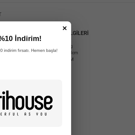
T
×
MANKEN BİLGİLERİ
%10 İndirim!
%100 gerçek deri, şık ve
Model Kilo: 52kg
0 indirim fırsatı. Hemen başla!
Model Boy: 1.73cm
Model Bedeni: M
ve kirlerini
n. Kapalı ve nemli
ızda muhafaza edin.
arak özel deri
ngesini koruyarak,