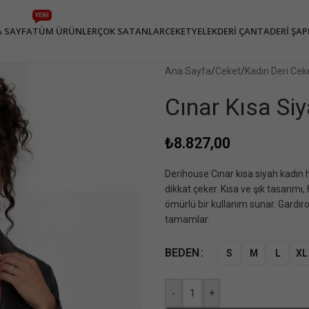
YENİ
 SAYFA
TÜM ÜRÜNLER
ÇOK SATANLAR
CEKET
YELEK
DERI ÇANTA
DERI ŞA
Ana Sayfa
/
Ceket
/
Kadın Deri Cek
Cınar Kısa Si
₺
8.827,00
Derihouse Cınar kısa siyah kadın 
dikkat çeker. Kısa ve şık tasarımı,
ömürlü bir kullanım sunar. Gardıro
tamamlar.
BEDEN
S
M
L
XL
-
+