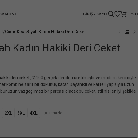
GIRIŞ / KAYIT
₺
0,
PKA
MONT
et
/
Cınar Kısa Siyah Kadın Hakiki Deri Ceket
yah Kadın Hakiki Deri Ceket
hakiki deri ceketi, %100 gerçek deriden üretilmiştir ve modern kesimiyle
 her kombine zarif bir dokunuş katar. Dayanıklı ve kaliteli yapısıyla uzun
bunuzun vazgeçilmez bir parçası olacak bu ceket, stilinizi en iyi şekilde
2XL
3XL
4XL
Temizle