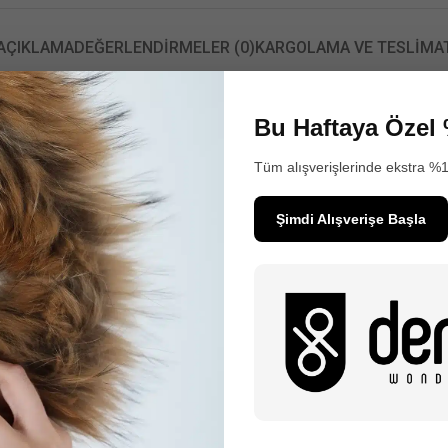
AÇIKLAMA
DEĞERLENDIRMELER (0)
KARGOLAMA VE TESLIMA
ÜRÜN BİLGİLERİ
Bu Haftaya Özel 
Derihouse'un kısa siyah kadın hakiki deri ceketi ile tarzınızı güçlendirin. 
Tüm alışverişlerinde ekstra %1
dayanıklı. Hemen keşfedin! Hem zarif hem de dayanıklı bir seçim sunar.
Toz ve Kir Temizliği:
Şimdi Alışverişe Başla
Deri montunuzun temiz ve yeni görünmesi için düzenli olarak tozunu alın 
temizleyin. Yumuşak bir fırça veya temiz bir bez ile nazikçe silin.
Hava Alan Bir Ortamda Saklama:
Montunuzu uzun süre kullanmayacaksanız, hava alan bir ortamda saklayı
yerler deriyi bozabilir. Askıya asarak, nefes alabilen bir örtü ile dolabın
Nemlendirme:
Deri zamanla kuruyabilir ve esnekliğini kaybedebilir. Bu yüzden düzenli ol
nemlendiriciler kullanarak montunuzu besleyin. Bu, derinin doğal yağ de
esnek ve sağlıklı kalmasına yardımcı olur.