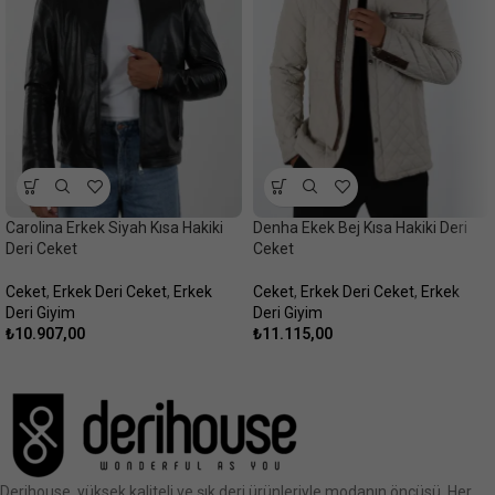
Carolina Erkek Siyah Kısa Hakiki
Denha Ekek Bej Kısa Hakiki Deri
Deri Ceket
Ceket
Ceket
,
Erkek Deri Ceket
,
Erkek
Ceket
,
Erkek Deri Ceket
,
Erkek
Deri Giyim
Deri Giyim
₺
10.907,00
₺
11.115,00
Derihouse, yüksek kaliteli ve şık deri ürünleriyle modanın öncüsü. Her