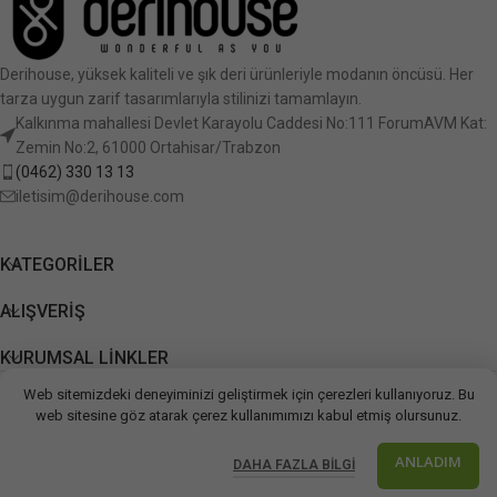
Derihouse, yüksek kaliteli ve şık deri ürünleriyle modanın öncüsü. Her
tarza uygun zarif tasarımlarıyla stilinizi tamamlayın.
Kalkınma mahallesi Devlet Karayolu Caddesi No:111 ForumAVM Kat:
Zemin No:2, 61000 Ortahisar/Trabzon
(0462) 330 13 13
iletisim@derihouse.com
KATEGORILER
ALIŞVERIŞ
KURUMSAL LINKLER
Tüm hakları saklıdır. © 2026
Derihouse
Web sitemizdeki deneyiminizi geliştirmek için çerezleri kullanıyoruz. Bu
web sitesine göz atarak çerez kullanımımızı kabul etmiş olursunuz.
ANLADIM
DAHA FAZLA BILGI
Mağaza
Favoriler
Sepet
Hesabım