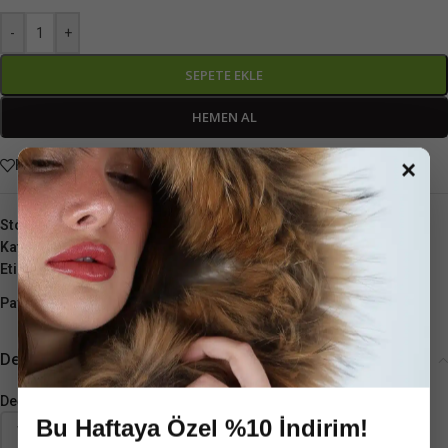
-
+
SEPETE EKLE
HEMEN AL
×
Favorilere ekle
Stok kodu:
848537339
Kategoriler:
Deri Şapka
Etiketler:
Şapka
,
Unisex
,
Yeşil
Paylaş:
Değerlendirmeler (0)
Değerlendirmeler
Bu Haftaya Özel %10 İndirim!